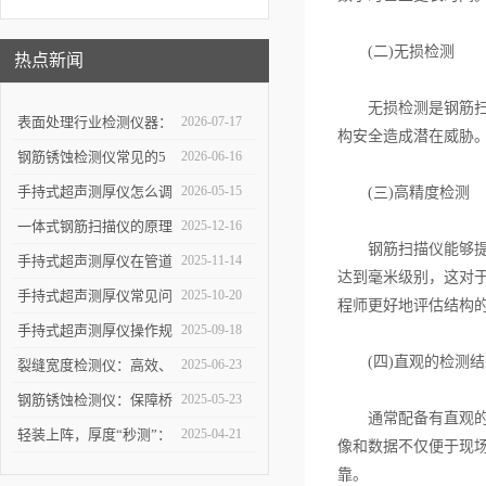
(二)无损检测
热点新闻
无损检测是钢筋扫描
表面处理行业检测仪器：
2026-07-17
构安全造成潜在威胁
详解高精度涂层测厚仪的
钢筋锈蚀检测仪常见的5
2026-06-16
校准方法与复杂曲面测量
个使用误区，第3个最容
手持式超声测厚仪怎么调
2026-05-15
(三)高精度检测
操作技巧
易踩坑
参数，出厂设置量程修正
一体式钢筋扫描仪的原理
2025-12-16
钢筋扫描仪能够提供
使用教程
与优势：快速、无损检测
手持式超声测厚仪在管道
2025-11-14
达到毫米级别，这对
混凝土中钢筋的科学依据
壁厚检测中的具体应用
手持式超声测厚仪常见问
2025-10-20
程师更好地评估结构
题解析：解决数据波动、
手持式超声测厚仪操作规
2025-09-18
(四)直观的检测结
探头故障，保障测量结果
范：测点选择、数据记录
裂缝宽度检测仪：高效、
2025-06-23
可靠
与环境干扰规避要点
精准的裂缝检测解决方案
钢筋锈蚀检测仪：保障桥
2025-05-23
通常配备有直观的显
梁与建筑安全的智能检测
轻装上阵，厚度“秒测”：
2025-04-21
像和数据不仅便于现
设备
手持式超声测厚仪如何提
靠。