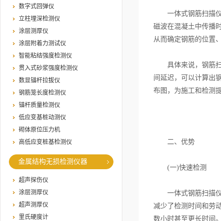
数字式回弹仪
一体式钢筋扫描仪的
立柱埋深检测仪
磁波在混凝土中传播
涂层测厚仪
从而确定钢筋的位置
涂层附着力测试仪
智能粘结强度检测仪
具体来说，钢筋扫描
贯入式砂浆强度检测仪
间延迟，可以计算出
数显锚杆拉拔仪
布图，为施工和检测
钢筋笼长度检测仪
锚杆质量检测仪
低应变基桩动测仪
砌体原位压力机
二、优势
高低应变桩基检测仪
金属结构无损检测仪器
(一)快速检测
超声探伤仪
涂层测厚仪
一体式钢筋扫描仪能
超声测厚仪
减少了检测时间和劳
里氏硬度计
数小时甚至更长时间