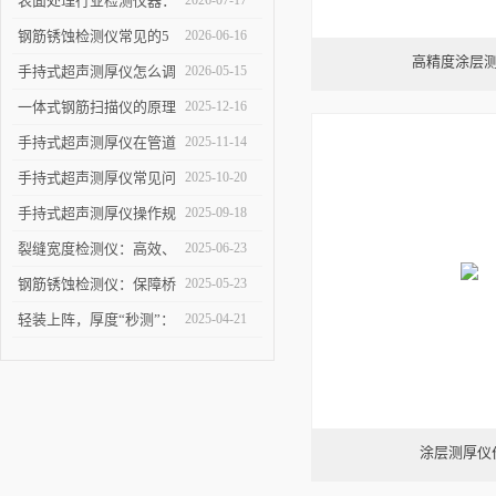
表面处理行业检测仪器：
2026-07-17
详解高精度涂层测厚仪的
钢筋锈蚀检测仪常见的5
2026-06-16
高精度涂层
校准方法与复杂曲面测量
个使用误区，第3个最容
手持式超声测厚仪怎么调
2026-05-15
操作技巧
易踩坑
参数，出厂设置量程修正
一体式钢筋扫描仪的原理
2025-12-16
使用教程
与优势：快速、无损检测
手持式超声测厚仪在管道
2025-11-14
混凝土中钢筋的科学依据
壁厚检测中的具体应用
手持式超声测厚仪常见问
2025-10-20
题解析：解决数据波动、
手持式超声测厚仪操作规
2025-09-18
探头故障，保障测量结果
范：测点选择、数据记录
裂缝宽度检测仪：高效、
2025-06-23
可靠
与环境干扰规避要点
精准的裂缝检测解决方案
钢筋锈蚀检测仪：保障桥
2025-05-23
梁与建筑安全的智能检测
轻装上阵，厚度“秒测”：
2025-04-21
设备
手持式超声测厚仪如何提
升检测效率？
涂层测厚仪