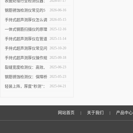
表面处理行业检测仪器：
2026-07-17
详解高精度涂层测厚仪的
钢筋锈蚀检测仪常见的5
2026-06-16
校准方法与复杂曲面测量
个使用误区，第3个最容
手持式超声测厚仪怎么调
2026-05-15
操作技巧
易踩坑
参数，出厂设置量程修正
一体式钢筋扫描仪的原理
2025-12-16
使用教程
与优势：快速、无损检测
手持式超声测厚仪在管道
2025-11-14
混凝土中钢筋的科学依据
壁厚检测中的具体应用
手持式超声测厚仪常见问
2025-10-20
题解析：解决数据波动、
手持式超声测厚仪操作规
2025-09-18
探头故障，保障测量结果
范：测点选择、数据记录
裂缝宽度检测仪：高效、
2025-06-23
可靠
与环境干扰规避要点
精准的裂缝检测解决方案
钢筋锈蚀检测仪：保障桥
2025-05-23
梁与建筑安全的智能检测
轻装上阵，厚度“秒测”：
2025-04-21
设备
手持式超声测厚仪如何提
升检测效率？
网站首页
关于我们
产品中心
|
|