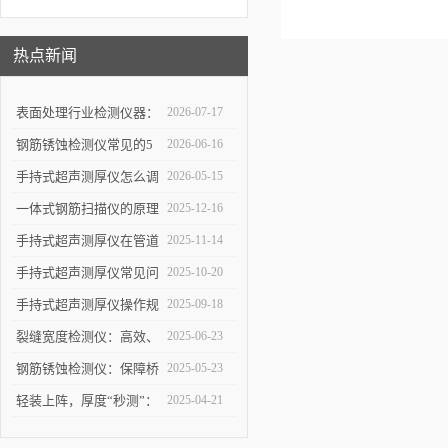
热点新闻
表面处理行业检测仪器：
2026-07-17
详解高精度涂层测厚仪的
钢筋锈蚀检测仪常见的5
2026-06-16
校准方法与复杂曲面测量
个使用误区，第3个最容
手持式超声测厚仪怎么调
2026-05-15
操作技巧
易踩坑
参数，出厂设置量程修正
一体式钢筋扫描仪的原理
2025-12-16
使用教程
与优势：快速、无损检测
手持式超声测厚仪在管道
2025-11-14
混凝土中钢筋的科学依据
壁厚检测中的具体应用
手持式超声测厚仪常见问
2025-10-20
题解析：解决数据波动、
手持式超声测厚仪操作规
2025-09-18
探头故障，保障测量结果
范：测点选择、数据记录
裂缝宽度检测仪：高效、
2025-06-23
可靠
与环境干扰规避要点
精准的裂缝检测解决方案
钢筋锈蚀检测仪：保障桥
2025-05-23
梁与建筑安全的智能检测
轻装上阵，厚度“秒测”：
2025-04-21
设备
手持式超声测厚仪如何提