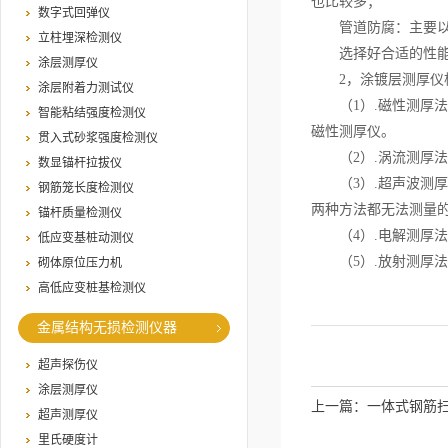
也比较多；
数字式回弹仪
管道防腐：主要以石化
立柱埋深检测仪
选择好合适的性能较
涂层测厚仪
2，涂镀层测厚仪根
涂层附着力测试仪
（1）.磁性测厚法:
智能粘结强度检测仪
磁性测厚仪。
贯入式砂浆强度检测仪
（2）.涡流测厚法
数显锚杆拉拔仪
（3）.超声波测厚法
钢筋笼长度检测仪
两种方法都无法测量的
锚杆质量检测仪
（4）.电解测厚法:
低应变基桩动测仪
（5）.放射测厚法:
砌体原位压力机
高低应变桩基检测仪
金属结构无损检测仪器
超声探伤仪
涂层测厚仪
上一篇：
一体式钢筋
超声测厚仪
里氏硬度计