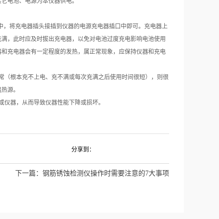
其它电池、电源为本仪器供电。
座中，将充电器插头接插到仪器的电源充电器插口中即可。充电器上
充满，此时应及时拔出充电器，以免对电池过度充电影响电池使用
器和充电器会有一定程度的发热，属正常现象，应保持仪器和充电
常（根本充不上电、充不满或每次充满之后使用时间很短），则很
温热源。
或仪器，从而导致仪器性能下降或损坏。
分享到：
下一篇：
钢筋锈蚀检测仪操作时需要注意的7大事项