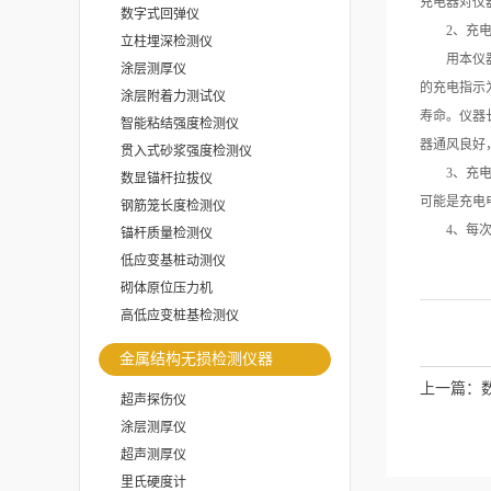
充电器对仪
数字式回弹仪
2、充电
立柱埋深检测仪
用本仪器配
涂层测厚仪
的充电指示
涂层附着力测试仪
寿命。仪器
智能粘结强度检测仪
器通风良好
贯入式砂浆强度检测仪
3、充电电
数显锚杆拉拔仪
可能是充电
钢筋笼长度检测仪
4、每次使
锚杆质量检测仪
低应变基桩动测仪
砌体原位压力机
高低应变桩基检测仪
金属结构无损检测仪器
上一篇：
超声探伤仪
涂层测厚仪
超声测厚仪
里氏硬度计