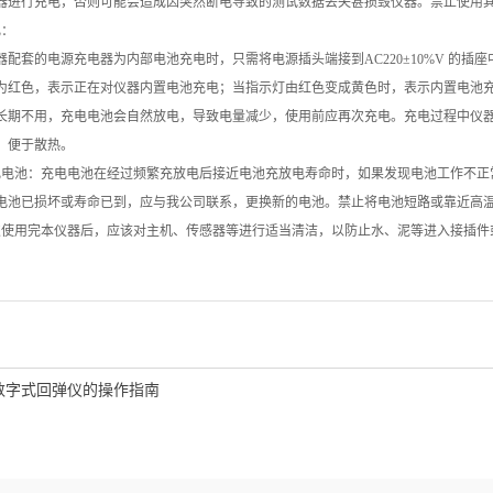
器进行充电，否则可能会造成因突然断电导致的测试数据丢失甚损毁仪器。禁止使用
：
套的电源充电器为内部电池充电时，只需将电源插头端接到AC220±10%V 的插
为红色，表示正在对仪器内置电池充电；当指示灯由红色变成黄色时，表示内置电池
长期不用，充电电池会自然放电，导致电量减少，使用前应再次充电。充电过程中仪
，便于散热。
池：充电电池在经过频繁充放电后接近电池充放电寿命时，如果发现电池工作不正
电池已损坏或寿命已到，应与我公司联系，更换新的电池。禁止将电池短路或靠近高
用完本仪器后，应该对主机、传感器等进行适当清洁，以防止水、泥等进入接插件
数字式回弹仪的操作指南