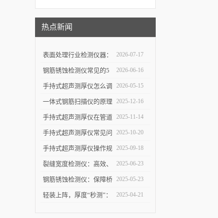
热点新闻
表面处理行业检测仪器：
2026-07-17
详解高精度涂层测厚仪的
钢筋锈蚀检测仪常见的5
2026-06-16
校准方法与复杂曲面测量
个使用误区，第3个最容
手持式超声测厚仪怎么调
2026-05-15
操作技巧
易踩坑
参数，出厂设置量程修正
一体式钢筋扫描仪的原理
2025-12-16
使用教程
与优势：快速、无损检测
手持式超声测厚仪在管道
2025-11-14
混凝土中钢筋的科学依据
壁厚检测中的具体应用
手持式超声测厚仪常见问
2025-10-20
题解析：解决数据波动、
手持式超声测厚仪操作规
2025-09-18
探头故障，保障测量结果
范：测点选择、数据记录
裂缝宽度检测仪：高效、
2025-06-23
可靠
与环境干扰规避要点
精准的裂缝检测解决方案
钢筋锈蚀检测仪：保障桥
2025-05-23
梁与建筑安全的智能检测
轻装上阵，厚度“秒测”：
2025-04-21
设备
手持式超声测厚仪如何提