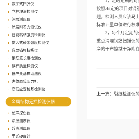
1，定时定期的对钢
数字式回弹仪
按照zhi定的项目对
立柱埋深检测仪
题，检测人员应该马
涂层测厚仪
标准计量单位进行校
涂层附着力测试仪
2，每个月定期的对
智能粘结强度检测仪
重点清理钢筋扫描仪
贯入式砂浆强度检测仪
净的干布擦拭干净附
数显锚杆拉拔仪
钢筋笼长度检测仪
锚杆质量检测仪
低应变基桩动测仪
砌体原位压力机
高低应变桩基检测仪
上一篇：
裂缝检测仪
金属结构无损检测仪器
超声探伤仪
涂层测厚仪
超声测厚仪
里氏硬度计