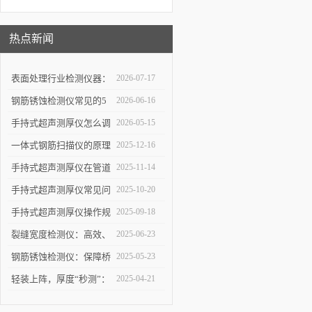
热点新闻
表面处理行业检测仪器：
2026-07-17
详解高精度涂层测厚仪的
钢筋锈蚀检测仪常见的5
2026-06-16
校准方法与复杂曲面测量
个使用误区，第3个最容
手持式超声测厚仪怎么调
2026-05-15
操作技巧
易踩坑
参数，出厂设置量程修正
一体式钢筋扫描仪的原理
2025-12-16
使用教程
与优势：快速、无损检测
手持式超声测厚仪在管道
2025-11-14
混凝土中钢筋的科学依据
壁厚检测中的具体应用
手持式超声测厚仪常见问
2025-10-20
题解析：解决数据波动、
手持式超声测厚仪操作规
2025-09-18
探头故障，保障测量结果
范：测点选择、数据记录
裂缝宽度检测仪：高效、
2025-06-23
可靠
与环境干扰规避要点
精准的裂缝检测解决方案
钢筋锈蚀检测仪：保障桥
2025-05-23
梁与建筑安全的智能检测
轻装上阵，厚度“秒测”：
2025-04-21
设备
手持式超声测厚仪如何提