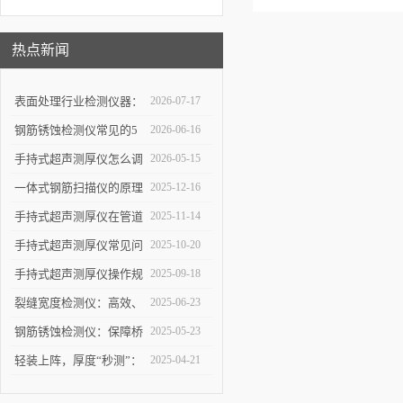
热点新闻
表面处理行业检测仪器：
2026-07-17
详解高精度涂层测厚仪的
钢筋锈蚀检测仪常见的5
2026-06-16
校准方法与复杂曲面测量
个使用误区，第3个最容
手持式超声测厚仪怎么调
2026-05-15
操作技巧
易踩坑
参数，出厂设置量程修正
一体式钢筋扫描仪的原理
2025-12-16
使用教程
与优势：快速、无损检测
手持式超声测厚仪在管道
2025-11-14
混凝土中钢筋的科学依据
壁厚检测中的具体应用
手持式超声测厚仪常见问
2025-10-20
题解析：解决数据波动、
手持式超声测厚仪操作规
2025-09-18
探头故障，保障测量结果
范：测点选择、数据记录
裂缝宽度检测仪：高效、
2025-06-23
可靠
与环境干扰规避要点
精准的裂缝检测解决方案
钢筋锈蚀检测仪：保障桥
2025-05-23
梁与建筑安全的智能检测
轻装上阵，厚度“秒测”：
2025-04-21
设备
手持式超声测厚仪如何提