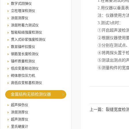
1.在需要测试的构
数字式回弹仪
2.用仪器以垂直表
立柱埋深检测仪
注：仪器使用方法同
涂层测厚仪
3.测试3点时：
涂层附着力测试仪
①开启超声波检测仪
智能粘结强度检测仪
②根据仪器使用要
贯入式砂浆强度检测仪
③分别在测试点、发
数显锚杆拉拔仪
④将两探头置于检
钢筋笼长度检测仪
⑤测读出测点的声
锚杆质量检测仪
⑥测量构件的宽度及
低应变基桩动测仪
砌体原位压力机
高低应变桩基检测仪
金属结构无损检测仪器
超声探伤仪
上一篇：
裂缝宽度检
涂层测厚仪
超声测厚仪
里氏硬度计