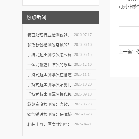
可对非磁
热点新闻
表面处理行业检测仪器：
2026-07-17
详解高精度涂层测厚仪的
钢筋锈蚀检测仪常见的5
2026-06-16
上一篇：
校准方法与复杂曲面测量
个使用误区，第3个最容
手持式超声测厚仪怎么调
2026-05-15
操作技巧
易踩坑
参数，出厂设置量程修正
一体式钢筋扫描仪的原理
2025-12-16
使用教程
与优势：快速、无损检测
手持式超声测厚仪在管道
2025-11-14
混凝土中钢筋的科学依据
壁厚检测中的具体应用
手持式超声测厚仪常见问
2025-10-20
题解析：解决数据波动、
手持式超声测厚仪操作规
2025-09-18
探头故障，保障测量结果
范：测点选择、数据记录
裂缝宽度检测仪：高效、
2025-06-23
可靠
与环境干扰规避要点
精准的裂缝检测解决方案
钢筋锈蚀检测仪：保障桥
2025-05-23
梁与建筑安全的智能检测
轻装上阵，厚度“秒测”：
2025-04-21
设备
手持式超声测厚仪如何提