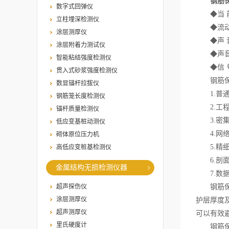
钢筋
数字式回弹仪
◆当 前
立柱埋深检测仪
◆流动信
涂层测厚仪
◆声 音
涂层附着力测试仪
◆声音变
智能粘结强度检测仪
◆信 号
贯入式砂浆强度检测仪
钢筋保护
数显锚杆拉拔仪
1.普通
钢筋笼长度检测仪
2.工程
锚杆质量检测仪
3.密集
低应变基桩动测仪
4.网络
砌体原位压力机
5.精细
高低应变桩基检测仪
6.剖面
金属结构无损检测仪器
7.数据
超声探伤仪
钢筋保护
涂层测厚仪
护层厚度
超声测厚仪
可以有效
里氏硬度计
钢筋保护