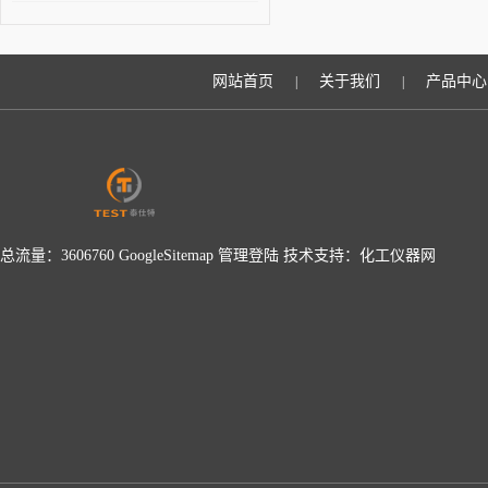
设备
手持式超声测厚仪如何提
升检测效率？
网站首页
关于我们
产品中心
|
|
总流量：3606760
GoogleSitemap
管理登陆
技术支持：
化工仪器网