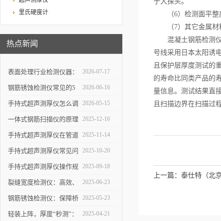
超声测厚仪
于大探头。
里氏硬度计
（6）检测面平整度
（7）其它金属材料
混凝土钢筋检测仪插
热点新闻
号线采用日本太阳诱
且保护层厚度测试的
表面处理行业检测仪器：
2026-07-17
的寿命比同类产品的
详解高精度涂层测厚仪的
钢筋锈蚀检测仪常见的5
2026-06-16
量信息。测试结果直
校准方法与复杂曲面测量
个使用误区，第3个最容
手持式超声测厚仪怎么调
2026-05-15
且扫描边界在扫描过
操作技巧
易踩坑
参数，出厂设置量程修正
一体式钢筋扫描仪的原理
2025-12-16
使用教程
与优势：快速、无损检测
手持式超声测厚仪在管道
2025-11-14
混凝土中钢筋的科学依据
壁厚检测中的具体应用
手持式超声测厚仪常见问
2025-10-20
题解析：解决数据波动、
手持式超声测厚仪操作规
2025-09-18
上一篇：
泰仕特（北
探头故障，保障测量结果
范：测点选择、数据记录
裂缝宽度检测仪：高效、
2025-06-23
备博览会
可靠
与环境干扰规避要点
精准的裂缝检测解决方案
钢筋锈蚀检测仪：保障桥
2025-05-23
梁与建筑安全的智能检测
轻装上阵，厚度“秒测”：
2025-04-21