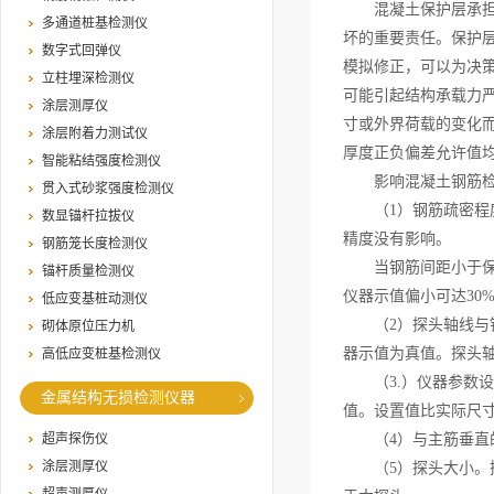
混凝土保护层承担着
多通道桩基检测仪
坏的重要责任。保护
数字式回弹仪
模拟修正，可以为决
立柱埋深检测仪
可能引起结构承载力
涂层测厚仪
寸或外界荷载的变化
涂层附着力测试仪
厚度正负偏差允许值
智能粘结强度检测仪
影响混凝土钢筋检
贯入式砂浆强度检测仪
（1）钢筋疏密程度
数显锚杆拉拔仪
精度没有影响。
钢筋笼长度检测仪
当钢筋间距小于保护
锚杆质量检测仪
仪器示值偏小可达30
低应变基桩动测仪
（2）探头轴线与钢
砌体原位压力机
器示值为真值。探头轴
高低应变桩基检测仪
（3.）仪器参数设
金属结构无损检测仪器
值。设置值比实际尺寸
超声探伤仪
（4）与主筋垂直的
涂层测厚仪
（5）探头大小。探