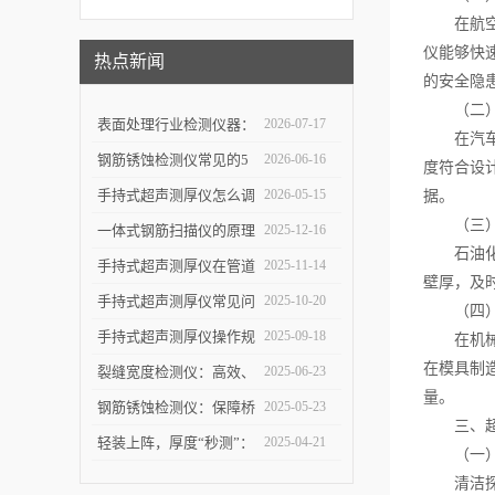
在航空航
仪能够快
热点新闻
的安全隐
（二）
表面处理行业检测仪器：
2026-07-17
在汽车制
详解高精度涂层测厚仪的
钢筋锈蚀检测仪常见的5
2026-06-16
度符合设
校准方法与复杂曲面测量
个使用误区，第3个最容
手持式超声测厚仪怎么调
2026-05-15
据。
（三）
操作技巧
易踩坑
参数，出厂设置量程修正
一体式钢筋扫描仪的原理
2025-12-16
石油化工
使用教程
与优势：快速、无损检测
手持式超声测厚仪在管道
2025-11-14
壁厚，及
混凝土中钢筋的科学依据
壁厚检测中的具体应用
手持式超声测厚仪常见问
2025-10-20
（四）
题解析：解决数据波动、
手持式超声测厚仪操作规
2025-09-18
在机械加
在模具制
探头故障，保障测量结果
范：测点选择、数据记录
裂缝宽度检测仪：高效、
2025-06-23
量。
可靠
与环境干扰规避要点
精准的裂缝检测解决方案
钢筋锈蚀检测仪：保障桥
2025-05-23
三、超声
梁与建筑安全的智能检测
轻装上阵，厚度“秒测”：
2025-04-21
（一）
设备
手持式超声测厚仪如何提
清洁探头