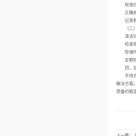
升检测效率？
校准仪器
正确放置
记录数据
（二）
清洁仪器
检查探头
存储环境
定期校准
四、总
手持式超
解决方案
质量的稳
上一篇：