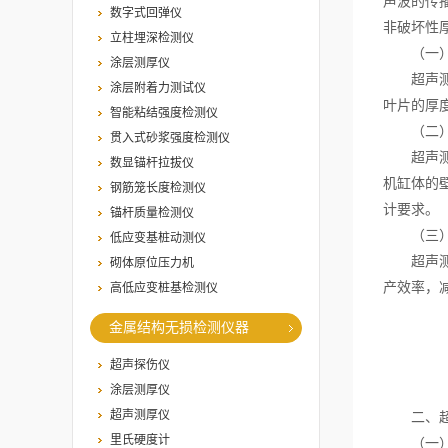
声波的传
数字式回弹仪
非破坏性
立柱埋深检测仪
（一）
涂层测厚仪
超声测厚
涂层附着力测试仪
叶片的厚
智能粘结强度检测仪
（二）
贯入式砂浆强度检测仪
超声测厚
数显锚杆拉拔仪
机缸体的
钢筋笼长度检测仪
计要求。
锚杆质量检测仪
（三）
低应变基桩动测仪
超声测厚
砌体原位压力机
产效率，
高低应变桩基检测仪
金属结构无损检测仪器
超声探伤仪
涂层测厚仪
超声测厚仪
二、超声
里氏硬度计
（一）