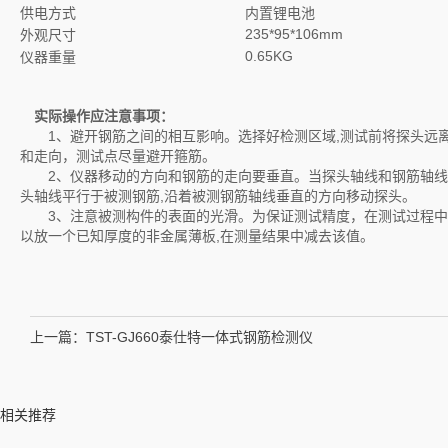
供电方式
内置锂电池
235*95*106mm
外观尺寸
0.65KG
仪器重量
实际操作应注意事项：
1、避开钢筋之间的相互影响。选择好检测区域,测试前将探头远离
和走向，测试点尽量避开箍筋。
2、仪器移动的方向和钢筋的走向要垂直。当探头轴线和钢筋轴线平
头轴线平行于被测钢筋,沿着被测钢筋轴线垂直的方向移动探头。
3、注意被测构件的表面的光滑。为保证测试精度，在测试过程中,
以放一个已知厚度的非金属薄板,在测量结果中减去该值。
上一篇：
TST-GJ660泰仕特一体式钢筋检测仪
相关推荐