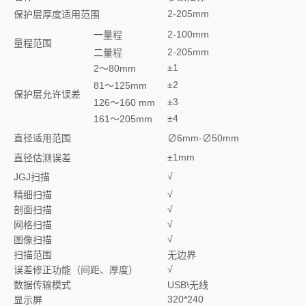
2-205mm
保护层厚度适用范围
2-100mm
一量程
量程范围
2-205mm
二量程
±1
2～80mm
±2
81～125mm
保护层允许误差
±3
126～160 mm
±4
161～205mm
直径适用范围
∅6mm-∅50mm
±1mm
直径估测误差
√
JGJ扫描
√
精细扫描
√
剖面扫描
√
网格扫描
√
图像扫描
扫描范围
无边界
√
误差修正功能（间距、厚度）
数据传输模式
USB\无线
320*240
显示屏